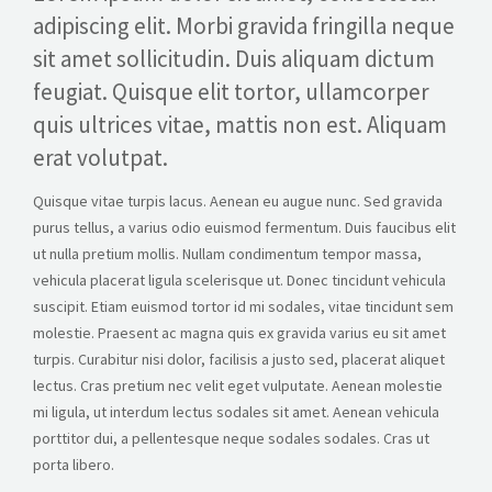
adipiscing elit. Morbi gravida fringilla neque
CALL US
sit amet sollicitudin. Duis aliquam dictum
feugiat. Quisque elit tortor, ullamcorper
quis ultrices vitae, mattis non est. Aliquam
erat volutpat.
Quisque vitae turpis lacus. Aenean eu augue nunc. Sed gravida
purus tellus, a varius odio euismod fermentum. Duis faucibus elit
ut nulla pretium mollis. Nullam condimentum tempor massa,
vehicula placerat ligula scelerisque ut. Donec tincidunt vehicula
suscipit. Etiam euismod tortor id mi sodales, vitae tincidunt sem
molestie. Praesent ac magna quis ex gravida varius eu sit amet
turpis. Curabitur nisi dolor, facilisis a justo sed, placerat aliquet
lectus. Cras pretium nec velit eget vulputate. Aenean molestie
mi ligula, ut interdum lectus sodales sit amet. Aenean vehicula
porttitor dui, a pellentesque neque sodales sodales. Cras ut
porta libero.